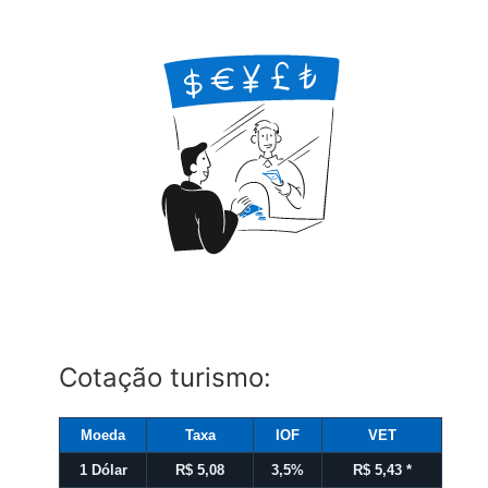
Cotação turismo:
Moeda
Taxa
IOF
VET
1 Dólar
R$ 5,08
3,5%
R$ 5,43
*