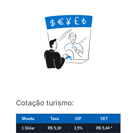
Cotação turismo:
Moeda
Taxa
IOF
VET
1 Dólar
R$ 5,10
3,5%
R$ 5,44
*