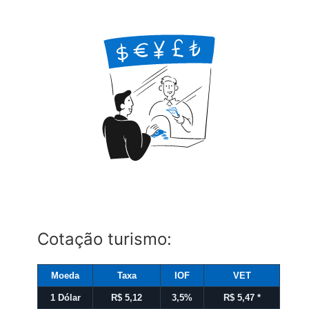
Cotação turismo:
Moeda
Taxa
IOF
VET
1 Dólar
R$ 5,12
3,5%
R$ 5,47
*