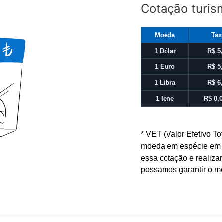
Cotação turis
Moeda
Tax
1 Dólar
R$ 5
1 Euro
R$ 5
1 Libra
R$ 6
1 Iene
R$ 0,
* VET (Valor Efetivo To
moeda em espécie em n
essa cotação e realiza
possamos garantir o m