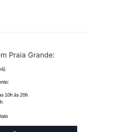
em Praia Grande:
vá)
nto:
as 10h às 20h
5h
tato