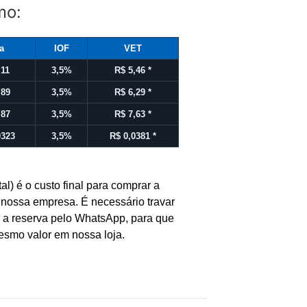
mo:
a
IOF
VET
,11
3,5%
R$ 5,46
*
,89
3,5%
R$ 6,29
*
,87
3,5%
R$ 7,63
*
0323
3,5%
R$ 0,0381
*
tal) é o custo final para comprar a
ossa empresa. É necessário travar
r a reserva pelo WhatsApp, para que
esmo valor em nossa loja.