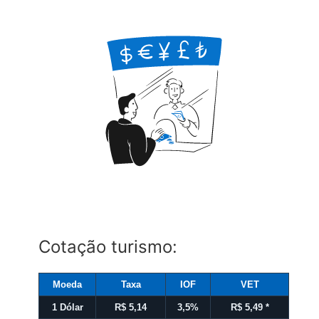
Cotação turismo:
Moeda
Taxa
IOF
VET
1 Dólar
R$ 5,14
3,5%
R$ 5,49
*