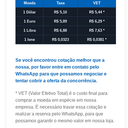
Moeda
Taxa
VET
1 Dólar
R$ 5,10
R$ 5,44
*
1 Euro
R$ 5,89
R$ 6,29
*
1 Libra
R$ 6,88
R$ 7,63
*
1 Iene
R$ 0,0323
R$ 0,0381
*
Se você encontrou cotação melhor que a
nossa, por favor entre em contato pelo
WhatsApp para que possamos negociar e
tentar cobrir a oferta da concorrência.
* VET (Valor Efetivo Total) é o custo final para
comprar a moeda em espécie em nossa
empresa. É necessário travar essa cotação e
realizar a reserva pelo WhatsApp, para que
possamos garantir o mesmo valor em nossa loja.