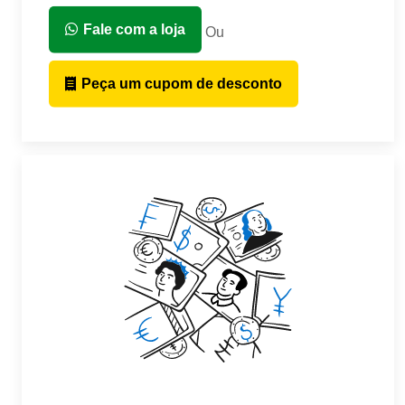
Fale com a loja
Ou
Peça um cupom de desconto