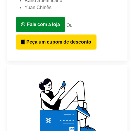
Rand Sul-africano
Yuan Chinês
Fale com a loja
Ou
Peça um cupom de desconto