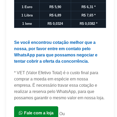
1 Euro
R$ 5,90
R$ 6,31
*
1 Libra
R$ 6,89
R$ 7,65
*
1 Iene
R$ 0,0324
R$ 0,0382
*
Se você encontrou cotação melhor que a
nossa, por favor entre em contato pelo
WhatsApp para que possamos negociar e
tentar cobrir a oferta da concorrência.
* VET (Valor Efetivo Total) é o custo final para
comprar a moeda em espécie em nossa
empresa. É necessário travar essa cotação e
realizar a reserva pelo WhatsApp, para que
possamos garantir o mesmo valor em nossa loja.
Fale com a loja
Ou