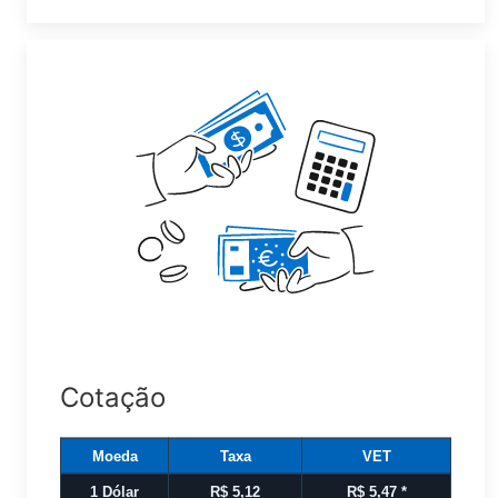
Cotação
Moeda
Taxa
VET
1 Dólar
R$ 5,12
R$ 5,47
*