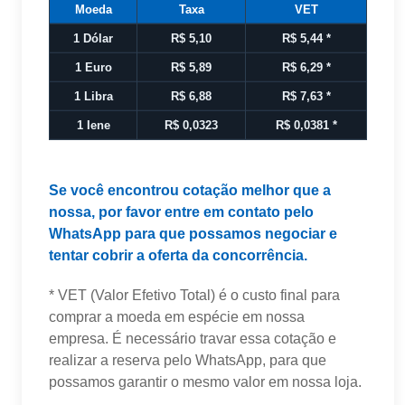
Moeda
Taxa
VET
1 Dólar
R$ 5,10
R$ 5,44
*
1 Euro
R$ 5,89
R$ 6,29
*
1 Libra
R$ 6,88
R$ 7,63
*
1 Iene
R$ 0,0323
R$ 0,0381
*
Se você encontrou cotação melhor que a
nossa, por favor entre em contato pelo
WhatsApp para que possamos negociar e
tentar cobrir a oferta da concorrência.
* VET (Valor Efetivo Total) é o custo final para
comprar a moeda em espécie em nossa
empresa. É necessário travar essa cotação e
realizar a reserva pelo WhatsApp, para que
possamos garantir o mesmo valor em nossa loja.