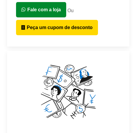
Fale com a loja
Ou
Peça um cupom de desconto