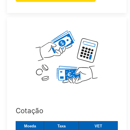
Cotação
Moeda
Taxa
VET