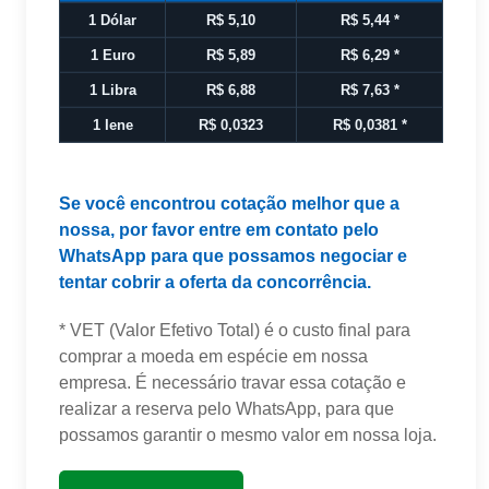
1 Dólar
R$ 5,10
R$ 5,44
*
1 Euro
R$ 5,89
R$ 6,29
*
1 Libra
R$ 6,88
R$ 7,63
*
1 Iene
R$ 0,0323
R$ 0,0381
*
Se você encontrou cotação melhor que a
nossa, por favor entre em contato pelo
WhatsApp para que possamos negociar e
tentar cobrir a oferta da concorrência.
* VET (Valor Efetivo Total) é o custo final para
comprar a moeda em espécie em nossa
empresa. É necessário travar essa cotação e
realizar a reserva pelo WhatsApp, para que
possamos garantir o mesmo valor em nossa loja.