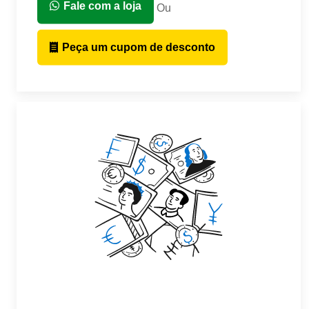
Fale com a loja
Ou
Peça um cupom de desconto